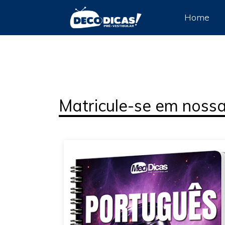
Home
R$ 129,90- MED BRA
Matricule-se em noss