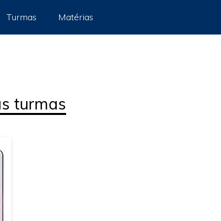
Turmas
Matérias
SIL- PORTUGUÊS 2026.1
as turmas